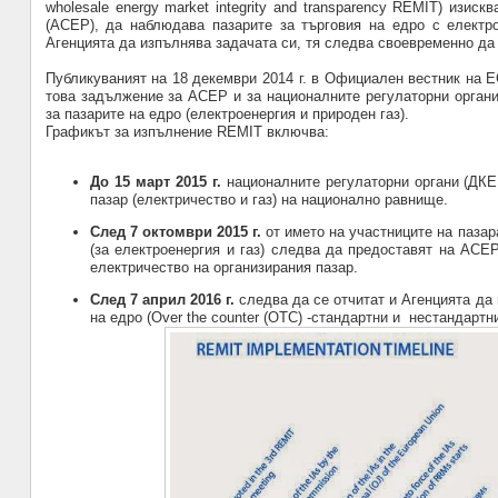
wholesale energy market integrity and transparency
REMIT
)
изискв
(АСЕР), да наблюдава пазарите за търговия на едро с електр
Агенцията да изпълнява задачата си, тя следва своевременно да
Публикуваният на 18 декември 2014 г. в Официален вестник на Е
това задължение за АСЕР и за националните регулаторни органи
за пазарите на едро (електроенергия и природен газ).
Графикът
за изпълнение
REMIT
включва:
До 15 март 2015 г.
националните регулаторни органи (ДК
пазар (електричество и газ) на национално равнище
.
След 7 октомври 2015 г.
от името на участниците на паза
(за електроенергия и газ) следва да предоставят на АСЕ
електричество на организирания пазар.
След 7 април 2016 г.
следва да се отчитат и Агенцията да
на едро
(
Over the counter
(
OTC)
-
стандартни и
нестандартн