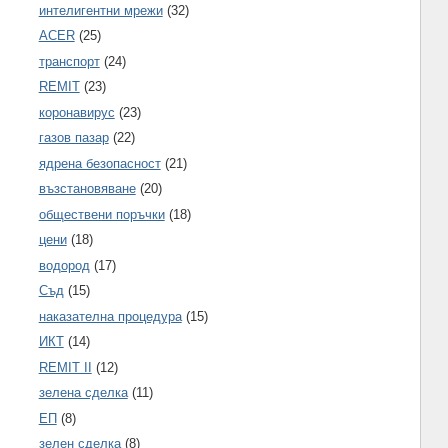
интелигентни мрежи
(32)
ACER
(25)
транспорт
(24)
REMIT
(23)
коронавирус
(23)
газов пазар
(22)
ядрена безопасност
(21)
възстановяване
(20)
обществени поръчки
(18)
цени
(18)
водород
(17)
Съд
(15)
наказателна процедура
(15)
ИКТ
(14)
REMIT II
(12)
зелена сделка
(11)
ЕП
(8)
зелен сделка
(8)