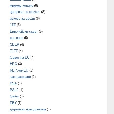
мрежов кодекс
(8)
цифрова телевизия
(8)
искове за вреди
(6)
JTF
(5)
Европейски съвет
(5)
решение
(5)
CEER
(4)
TJTF
(4)
Съвет на ЕС
(4)
НРО
(3)
REPowerEU
(2)
застраховане
(2)
DSA
(1)
PSLF
(1)
Q&As
(1)
ПВУ
(1)
държавни предприятия
(1)