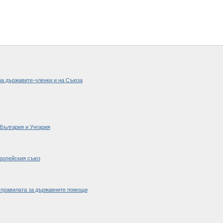
а държавите-членки и на Съюза
 България и Унгария
вропейския съюз
и правилата за държавните помощи