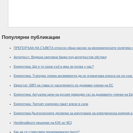
Популярни публикации
ПРЕПОРЪКА НА СЪВЕТА относно общи насоки за икономическите политики н
Антитръст: Водещи световни банки под антитръстов обстрел
Енергетика: Що е то газов хъб и има ли почва у нас?
Енергетика: Transgaz поема ангажименти да не ограничава износа на газ към
Евростат: БВП на глава от населението по държави членки на ЕС
Енергетика: Актуални цени на руския природен газ за държавите-членки на Е
Енергетика: Третият енергиен пакет влезе в сила
Енергетика:Дългосрочните договори за изкупуване на електрическа енергия 
Необичайното решение на КЗК за ЧЕЗ
Как да се стимулира предприемачеството?