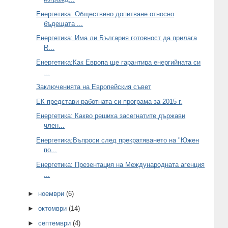
Енергетика: Обществено допитване относно
бъдещата ...
Енергетика: Има ли България готовност да прилага
R...
Енергетика:Как Европа ще гарантира енергийната си
...
Заключенията на Европейския съвет
ЕК представи работната си програма за 2015 г.
Енергетика: Какво решиха засегнатите държави
член...
Енергетика:Въпроси след прекратяването на "Южен
по...
Енергетика: Презентация на Международната агенция
...
►
ноември
(6)
►
октомври
(14)
►
септември
(4)