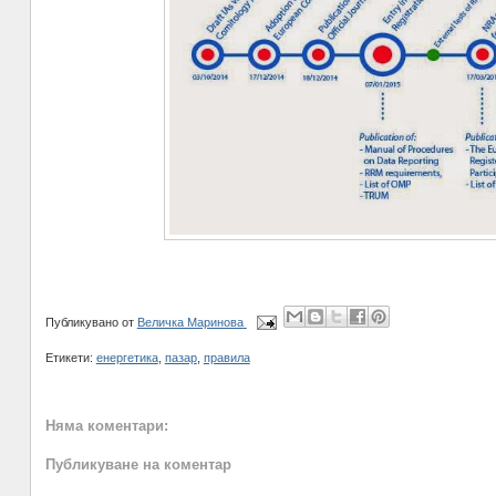
Публикувано от
Величка Маринова
Етикети:
енергетика
,
пазар
,
правила
Няма коментари:
Публикуване на коментар