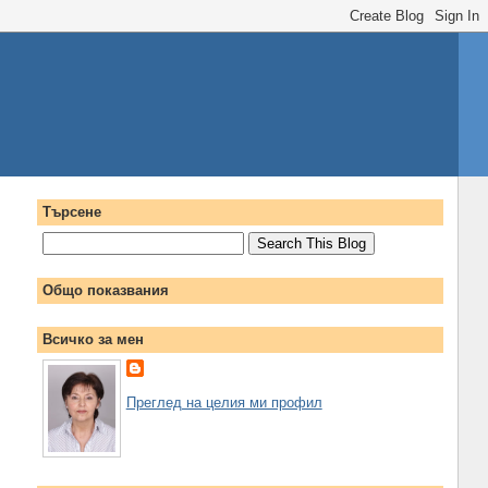
Търсене
Общо показвания
Всичко за мен
Преглед на целия ми профил