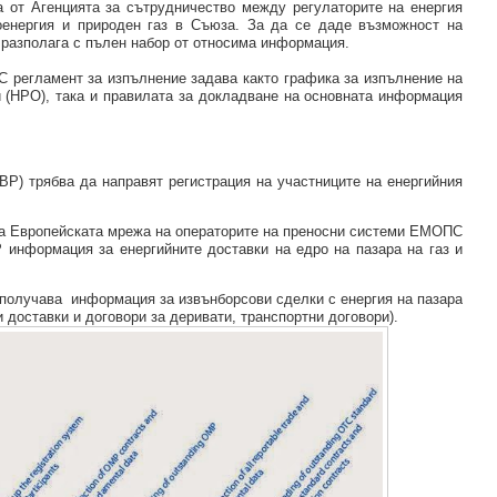
а от Агенцията за сътрудничество между регулаторите на енергия
оенергия и природен газ в Съюза. За да се даде възможност на
 разполага с пълен набор от относима информация.
С регламент за изпълнение задава както графика за изпълнение на
 (НРО), така и правилата за докладване на основната информация
ЕВР) трябва да направят
регистрация
на
участниците на енергийния
ра Европейската мрежа на операторите на преносни системи ЕМОПС
Р информация за енергийните доставки на едро на пазара на газ и
 получава информация за извънборсови сделки с енергия на пазара
и
доставки
и
договори за деривати
, транспортни
договори).