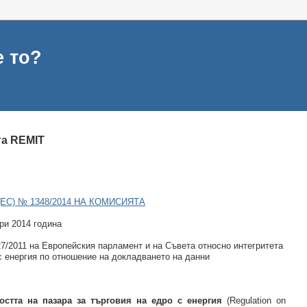
е то?
га REMIT
ЕС) № 1348/2014 НА КОМИСИЯТА
ри 2014 година
27/2011 на Европейския парламент и на Съвета относно интегритета
 с енергия по отношение на докладването на данни
ността на пазара за търговия на едро с енергия
(
Regulation
on