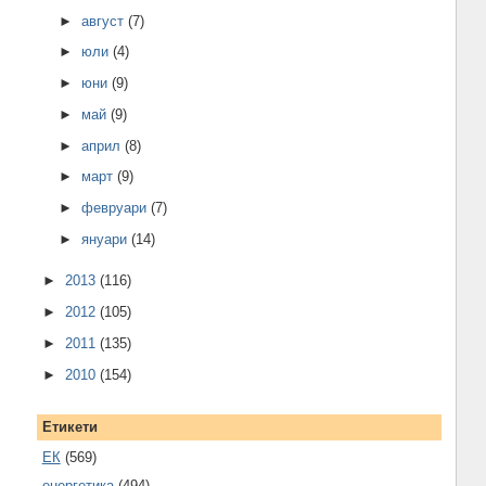
►
август
(7)
►
юли
(4)
►
юни
(9)
►
май
(9)
►
април
(8)
►
март
(9)
►
февруари
(7)
►
януари
(14)
►
2013
(116)
►
2012
(105)
►
2011
(135)
►
2010
(154)
Етикети
ЕК
(569)
енергетика
(494)